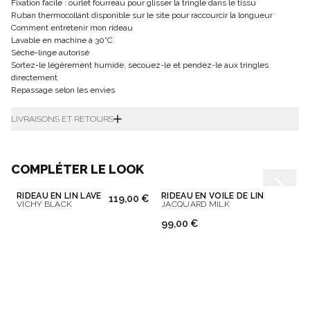
Fixation facile : ourlet fourreau pour glisser la tringle dans le tissu
Ruban thermocollant disponible sur le site pour raccourcir la longueur
Comment entretenir mon rideau
Lavable en machine à 30°C
Sèche-linge autorisé
Sortez-le légèrement humide, secouez-le et pendez-le aux tringles
directement
Repassage selon les envies
LIVRAISONS ET RETOURS
COMPLÉTER LE LOOK
RIDEAU EN LIN LAVÉ
RIDEAU EN VOILE DE LIN
119,00 €
VICHY BLACK
JACQUARD MILK
99,00 €