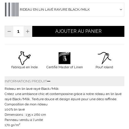
RIDEAU EN LIN LAVÉ RAYURE BLACK/MILK
AJOUTER AU PANIER
Fabriqué en Inde
Certifié Master of Linen
Pouf roland
INFORMATIONS PRODUIT
Rideau en lin lavé rayé Black/Milk
Créez une ambiance chic et contemporaine grâce à notre rideau en lin lavé
rayé Black/Milk. Texture douce et design épuré pour une déco raffinée.
Composition de mon rideau
100% lin lavé
Dimensions : 135 x 260 cm
Panneau vendu à l'unité
170 gr/m²