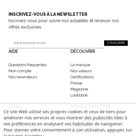
INSCRIVEZ-VOUS À LA NEWSLETTER
Inscrivez-vous pour suivre nos actualités et recevoir nos
offres exclusives.
S'INSCRIRE
AIDE
DÉCOUVRIR
Questions fréquentes
La marque
Mon compte
Nos valeurs
Nos revendeurs
Certifications
Presse
Magazine
Lookbook
LÉGAL
NOUS CONTACTER
Ce site Web utilise ses propres cookies et ceux de tiers pour
améliorer nos services et vous montrer des publicités liées à
CGV
contact@gabrielle-paris.com
vos préférences en analysant vos habitudes de navigation.
Mentions légales
Showroom
: 52 Rue
Pour donner votre consentement à son utilisation, appuyez sur
Confidentialité
Montmartre, 75002 Paris
le bouton Accepter.