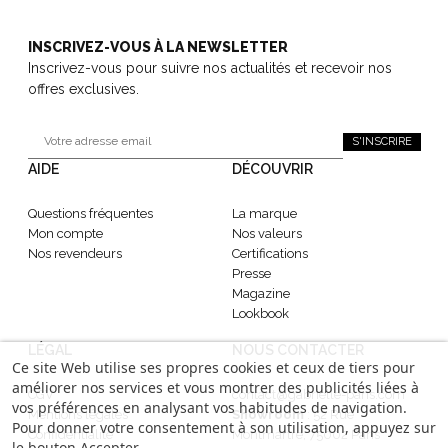
INSCRIVEZ-VOUS À LA NEWSLETTER
Inscrivez-vous pour suivre nos actualités et recevoir nos
offres exclusives.
S'INSCRIRE
AIDE
DÉCOUVRIR
Questions fréquentes
La marque
Mon compte
Nos valeurs
Nos revendeurs
Certifications
Presse
Magazine
Lookbook
LÉGAL
NOUS CONTACTER
Ce site Web utilise ses propres cookies et ceux de tiers pour
améliorer nos services et vous montrer des publicités liées à
CGV
contact@gabrielle-paris.com
vos préférences en analysant vos habitudes de navigation.
Mentions légales
Showroom
: 52 Rue
Pour donner votre consentement à son utilisation, appuyez sur
Confidentialité
Montmartre, 75002 Paris
le bouton Accepter.