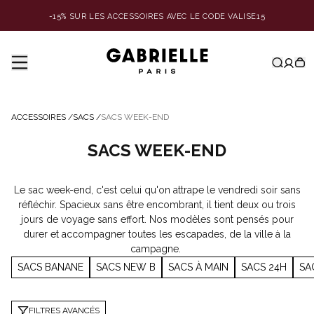
-15% SUR LES ACCESSOIRES AVEC LE CODE VALISE15
ACCESSOIRES
/
SACS
/
SACS WEEK-END
SACS WEEK-END
Le sac week-end, c'est celui qu'on attrape le vendredi soir sans
réfléchir. Spacieux sans être encombrant, il tient deux ou trois
jours de voyage sans effort. Nos modèles sont pensés pour
durer et accompagner toutes les escapades, de la ville à la
campagne.
SACS BANANE
SACS NEW B
SACS À MAIN
SACS 24H
SA
FILTRES AVANCÉS