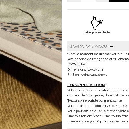
Fabriqué en Inde
INFORMATIONS PRODUIT
C'est le moment de dresser votre plus b
lavé apporte de l'élégance et du charme
100% lin lavé
Dimensions : 45x45 cm
Finition : coins capuchons
PERSONNALISATION
:
Votre broderie sera positionnée en bas à
Couleur de fil : argenté, doré, naturel, 
Typographie scripte ou manuscrite
Votre texte peut contenir 20 caractèr
Vous pouvez indiquer le mot de votre c
Une fois l’article brodé, il ne pourra êtr
Livraison sous 5 à 10 jours ouvrés. Pend