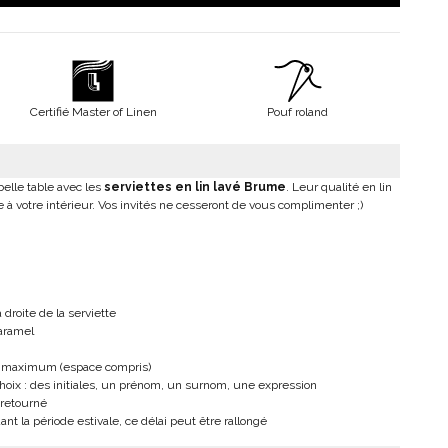
Certifié Master of Linen
Pouf roland
elle table avec les
serviettes en lin lavé Brume
. Leur qualité en lin
 à votre intérieur. Vos invités ne cesseront de vous complimenter ;)
 droite de la serviette
caramel
es maximum (espace compris)
hoix : des initiales, un prénom, un surnom, une expression
e retourné
ant la période estivale, ce délai peut être rallongé