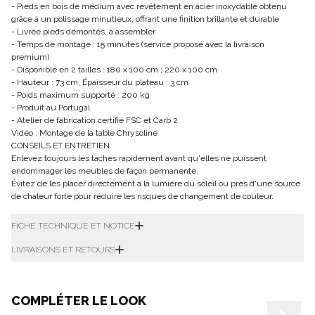
- Pieds en bois de médium avec revêtement en acier inoxydable obtenu
grâce à un polissage minutieux, offrant une finition brillante et durable
- Livrée pieds démontés, à assembler
- Temps de montage : 15 minutes (service proposé avec la livraison
premium)
- Disponible en 2 tailles : 180 x 100 cm ; 220 x 100 cm
- Hauteur : 73 cm, Épaisseur du plateau : 3 cm
- Poids maximum supporté : 200 kg
- Produit au Portugal
- Atelier de fabrication certifié FSC et Carb 2
Vidéo : Montage de la table Chrysoline
CONSEILS ET ENTRETIEN
Enlevez toujours les taches rapidement avant qu'elles ne puissent
endommager les meubles de façon permanente.
Évitez de les placer directement à la lumière du soleil ou près d'une source
de chaleur forte pour réduire les risques de changement de couleur.
FICHE TECHNIQUE ET NOTICE
LIVRAISONS ET RETOURS
COMPLÉTER LE LOOK