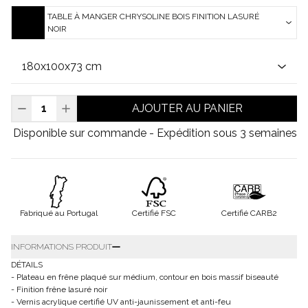
TABLE À MANGER CHRYSOLINE BOIS FINITION LASURÉ
NOIR
AJOUTER AU PANIER
Disponible sur commande - Expédition sous 3 semaines
Fabriqué au Portugal
Certifié FSC
Certifié CARB2
INFORMATIONS PRODUIT
DÉTAILS
- Plateau en frêne plaqué sur médium, contour en bois massif biseauté
- Finition frêne lasuré noir
- Vernis acrylique certifié UV anti-jaunissement et anti-feu