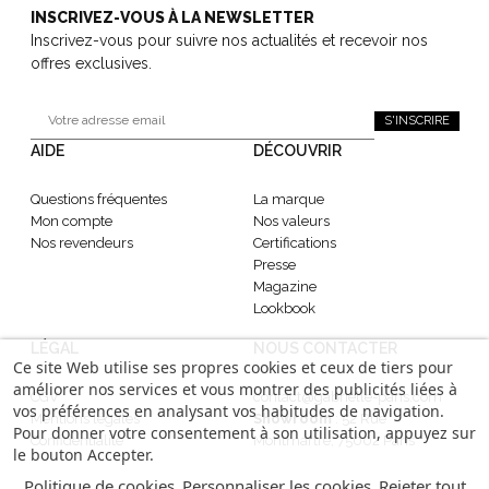
INSCRIVEZ-VOUS À LA NEWSLETTER
Inscrivez-vous pour suivre nos actualités et recevoir nos
offres exclusives.
S'INSCRIRE
AIDE
DÉCOUVRIR
Questions fréquentes
La marque
Mon compte
Nos valeurs
Nos revendeurs
Certifications
Presse
Magazine
Lookbook
LÉGAL
NOUS CONTACTER
Ce site Web utilise ses propres cookies et ceux de tiers pour
améliorer nos services et vous montrer des publicités liées à
CGV
contact@gabrielle-paris.com
vos préférences en analysant vos habitudes de navigation.
Mentions légales
Showroom
: 52 Rue
Pour donner votre consentement à son utilisation, appuyez sur
Confidentialité
Montmartre, 75002 Paris
le bouton Accepter.
Politique de cookies
Personnaliser les cookies
Rejeter tout