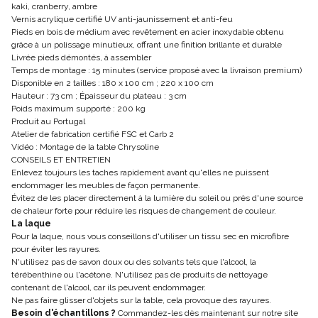
kaki, cranberry, ambre
Vernis acrylique certifié UV anti-jaunissement et anti-feu
Pieds en bois de médium avec revêtement en acier inoxydable obtenu
grâce à un polissage minutieux, offrant une finition brillante et durable
Livrée pieds démontés, à assembler
Temps de montage : 15 minutes (service proposé avec la livraison premium)
Disponible en 2 tailles : 180 x 100 cm ; 220 x 100 cm
Hauteur : 73 cm ; Épaisseur du plateau : 3 cm
Poids maximum supporté : 200 kg
Produit au Portugal
Atelier de fabrication certifié FSC et Carb 2
Vidéo : Montage de la table Chrysoline
CONSEILS ET ENTRETIEN
Enlevez toujours les taches rapidement avant qu'elles ne puissent
endommager les meubles de façon permanente.
Évitez de les placer directement à la lumière du soleil ou près d'une source
de chaleur forte pour réduire les risques de changement de couleur.
La laque
Pour la laque, nous vous conseillons d'utiliser un tissu sec en microfibre
pour éviter les rayures.
N'utilisez pas de savon doux ou des solvants tels que l'alcool, la
térébenthine ou l'acétone. N'utilisez pas de produits de nettoyage
contenant de l'alcool, car ils peuvent endommager.
Ne pas faire glisser d'objets sur la table, cela provoque des rayures.
Besoin d'échantillons ?
Commandez-les dès maintenant sur notre site