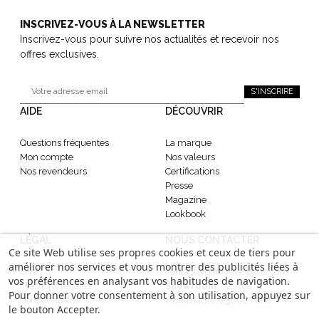
INSCRIVEZ-VOUS À LA NEWSLETTER
Inscrivez-vous pour suivre nos actualités et recevoir nos
offres exclusives.
S'INSCRIRE
AIDE
DÉCOUVRIR
Questions fréquentes
La marque
Mon compte
Nos valeurs
Nos revendeurs
Certifications
Presse
Magazine
Lookbook
LÉGAL
NOUS CONTACTER
Ce site Web utilise ses propres cookies et ceux de tiers pour
améliorer nos services et vous montrer des publicités liées à
CGV
contact@gabrielle-paris.com
vos préférences en analysant vos habitudes de navigation.
Mentions légales
Showroom
: 52 Rue
Pour donner votre consentement à son utilisation, appuyez sur
Confidentialité
Montmartre, 75002 Paris
le bouton Accepter.