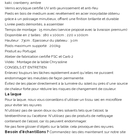
kaki, cranberry, ambre
Vernis acrylique certifié UV anti-jaunissement et anti-feu
Pieds en bois de medium avec revêtement en acier inoxydable obtenu
grâce à un polissage minutieux, offrant une finition brillante et durable
Livrée pieds démontés, à assembler
Temps de montage : 15 minutes (service proposé avec la livraison premium)
Disponible en 2 tailles : 180 x 100cm ; 220 x 100cm
Hauteur : 73cm ; Epaisseur du plateau : 3 cm
Poids maximum supporté : 200kg
Produit au Portugal
Atelier de fabrication certifié FSC et Carb 2
Vidéo : Montage de la table Chrysoline
CONSEILS ET ENTRETIEN
Enlevez toujours les tâches rapidement avant qu'elles ne puissent
endommager les meubles de façon permanente.
Évitez de les placer directement à la lumière du soleil ou près d'une source
de chaleur forte pour réduire les risques de changement de couleur.
La laque
Pour la laque, nous vous conseillons d'utiliser un tissu sec en microfibre
pour éviter les rayures
N'utilisez pas de savon doux ou des solvants tels que l'alcool, la
térébenthine ou l'acétone. N'utilisez pas de produits de nettoyage
contenant de l'alcool, car ils peuvent endommager.
Ne pas faire glisser d'objets sur la table, cela provoque des rayures.
Besoin d'échantillons ?
Commandez-les dès maintenant sur notre site