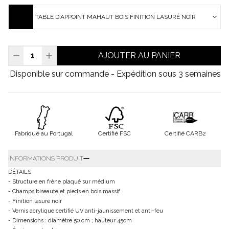
TABLE D'APPOINT MAHAUT BOIS FINITION LASURÉ NOIR
AJOUTER AU PANIER
Disponible sur commande - Expédition sous 3 semaines
Fabriqué au Portugal
Certifié FSC
Certifié CARB2
INFORMATIONS PRODUIT
DÉTAILS
- Structure en frêne plaqué sur médium
- Champs biseauté et pieds en bois massif
- Finition lasuré noir
- Vernis acrylique certifié UV anti-jaunissement et anti-feu
- Dimensions : diamètre 50 cm ; hauteur 45cm