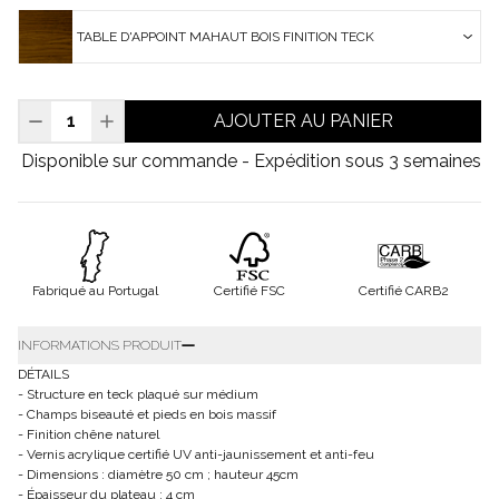
TABLE D'APPOINT MAHAUT BOIS FINITION TECK
AJOUTER AU PANIER
Disponible sur commande - Expédition sous 3 semaines
Fabriqué au Portugal
Certifié FSC
Certifié CARB2
INFORMATIONS PRODUIT
DÉTAILS
- Structure en teck plaqué sur médium
- Champs biseauté et pieds en bois massif
- Finition chêne naturel
- Vernis acrylique certifié UV anti-jaunissement et anti-feu
- Dimensions : diamètre 50 cm ; hauteur 45cm
- Épaisseur du plateau : 4 cm