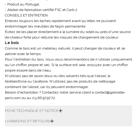
- Produit au Portugal
- Atelier de fabrication certifié FSC et Carb 2
CONSEILS ET ENTRETIEN
Enlevez toujours les taches rapidement avant qu'elles ne puissent
endommager les meubles de façon permanente.
Évitez de les placer directement à la lumière du soleil ou près d'une source
de chaleur forte pour réduire les risques de changement de couleur.
Le bois
Comme le bois est un matériau naturel, il peut changer de couleur et se
patiner avec le temps.
Pour l'entretien du bois, nous vous recommandons de n'utiliser uniquement
qu'un chiffon propre et sec. Si la surface est sale, essuyez avec un chiffon
propre essoré dans de l'eau.
N'utilisez pas de savon doux ou des solvants tels que l'alcool, la
térébenthine ou l'acétone. N'utilisez pas de produits de nettoyage
contenant de l'alcool, car ils peuvent endommager.
Besoin d'échantillon ? Contactez notre service client à contact@gabrielle-
paris.com ou au 03.66.97.97.72.
FICHE TECHNIQUE ET NOTICE
LIVRAISONS ET RETOURS