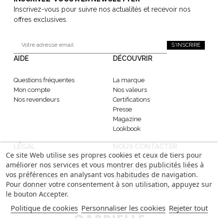
Inscrivez-vous pour suivre nos actualités et recevoir nos
offres exclusives.
S'INSCRIRE
AIDE
DÉCOUVRIR
Questions fréquentes
La marque
Mon compte
Nos valeurs
Nos revendeurs
Certifications
Presse
Magazine
Lookbook
LÉGAL
NOUS CONTACTER
Ce site Web utilise ses propres cookies et ceux de tiers pour
améliorer nos services et vous montrer des publicités liées à
CGV
contact@gabrielle-paris.com
vos préférences en analysant vos habitudes de navigation.
Mentions légales
Showroom
: 52 Rue
Pour donner votre consentement à son utilisation, appuyez sur
Confidentialité
Montmartre, 75002 Paris
le bouton Accepter.
Politique de cookies
Personnaliser les cookies
Rejeter tout