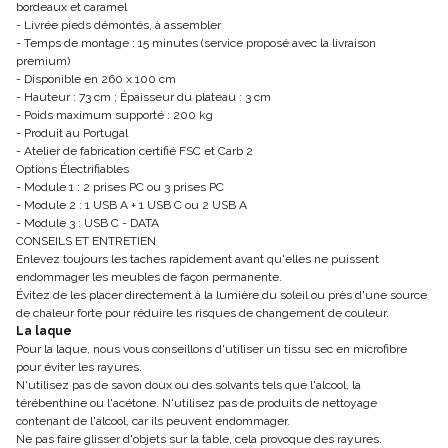
bordeaux et caramel
- Livrée pieds démontés, à assembler
- Temps de montage : 15 minutes (service proposé avec la livraison
premium)
- Disponible en 260 x 100 cm
- Hauteur : 73 cm ; Épaisseur du plateau : 3 cm
- Poids maximum supporté : 200 kg
- Produit au Portugal
- Atelier de fabrication certifié FSC et Carb 2
Options Électrifiables
- Module 1 : 2 prises PC ou 3 prises PC
- Module 2 : 1 USB A + 1 USB C ou 2 USB A
- Module 3 : USB C - DATA
CONSEILS ET ENTRETIEN
Enlevez toujours les taches rapidement avant qu'elles ne puissent
endommager les meubles de façon permanente.
Évitez de les placer directement à la lumière du soleil ou près d'une source
de chaleur forte pour réduire les risques de changement de couleur.
La laque
Pour la laque, nous vous conseillons d'utiliser un tissu sec en microfibre
pour éviter les rayures.
N'utilisez pas de savon doux ou des solvants tels que l'alcool, la
térébenthine ou l'acétone. N'utilisez pas de produits de nettoyage
contenant de l'alcool, car ils peuvent endommager.
Ne pas faire glisser d'objets sur la table, cela provoque des rayures.