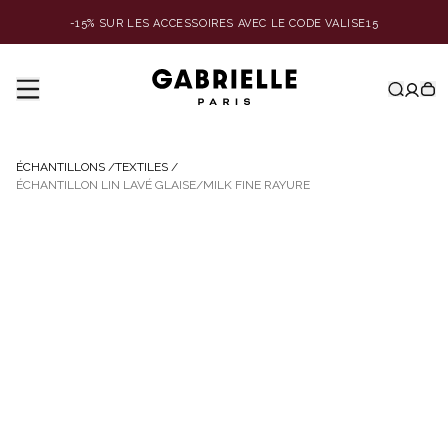
-15% SUR LES ACCESSOIRES AVEC LE CODE VALISE15
ÉCHANTILLONS
/
TEXTILES
/
ÉCHANTILLON LIN LAVÉ GLAISE/MILK FINE RAYURE