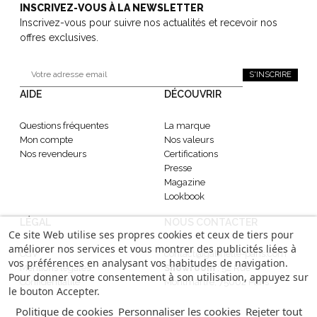
INSCRIVEZ-VOUS À LA NEWSLETTER
Inscrivez-vous pour suivre nos actualités et recevoir nos
offres exclusives.
S'INSCRIRE
AIDE
DÉCOUVRIR
Questions fréquentes
La marque
Mon compte
Nos valeurs
Nos revendeurs
Certifications
Presse
Magazine
Lookbook
LÉGAL
NOUS CONTACTER
Ce site Web utilise ses propres cookies et ceux de tiers pour
améliorer nos services et vous montrer des publicités liées à
CGV
contact@gabrielle-paris.com
vos préférences en analysant vos habitudes de navigation.
Mentions légales
Showroom
: 52 Rue
Pour donner votre consentement à son utilisation, appuyez sur
Confidentialité
Montmartre, 75002 Paris
le bouton Accepter.
Politique de cookies
Personnaliser les cookies
Rejeter tout