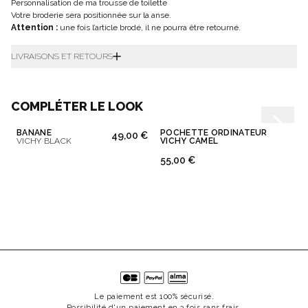
Personnalisation de ma trousse de toilette
Votre broderie sera positionnée sur la anse.
Attention :
une fois l’article brodé, il ne pourra être retourné.
LIVRAISONS ET RETOURS
COMPLÉTER LE LOOK
BANANE
POCHETTE ORDINATEUR
49,00 €
VICHY BLACK
VICHY CAMEL
55,00 €
Le paiement est 100% sécurisé.
Possibilité d'un paiement en 3 fois sans frais.