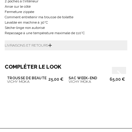
2 poches à l'intérieur
Anse sur le côté
Fermeture zippée
Comment entretenir ma trousse de toilette
Lavable en machine à 30°C
Sèche-linge non autorisé
Repassage à une température maximale de 110°C
LIVRAISONS ET RETOURS
COMPLÉTER LE LOOK
TROUSSE DE BEAUTÉ
SAC WEEK-END
25,00 €
65,00 €
VICHY MOKA
VICHY MOKA