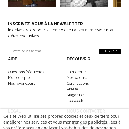
INSCRIVEZ-VOUS À LA NEWSLETTER
Inscrivez-vous pour suivre nos actualités et recevoir nos
offres exclusives.
S'INSCRIRE
AIDE
DÉCOUVRIR
Questions fréquentes
La marque
Mon compte
Nos valeurs
Nos revendeurs
Certifications
Presse
Magazine
Lookbook
LÉGAL
NOUS CONTACTER
Ce site Web utilise ses propres cookies et ceux de tiers pour
améliorer nos services et vous montrer des publicités liées à
CGV
contact@gabrielle-paris.com
vos préférences en analysant vos habitudes de navigation.