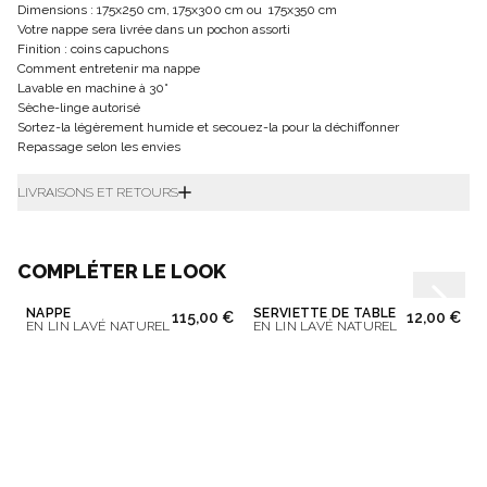
Dimensions : 175x250 cm, 175x300 cm ou 175x350 cm
Votre nappe sera livrée dans un pochon assorti
Finition : coins capuchons
Comment entretenir ma nappe
Lavable en machine à 30°
Sèche-linge autorisé
Sortez-la légèrement humide et secouez-la pour la déchiffonner
Repassage selon les envies
LIVRAISONS ET RETOURS
COMPLÉTER LE LOOK
NAPPE
SERVIETTE DE TABLE
115,00 €
12,00 €
EN LIN LAVÉ NATUREL
EN LIN LAVÉ NATUREL