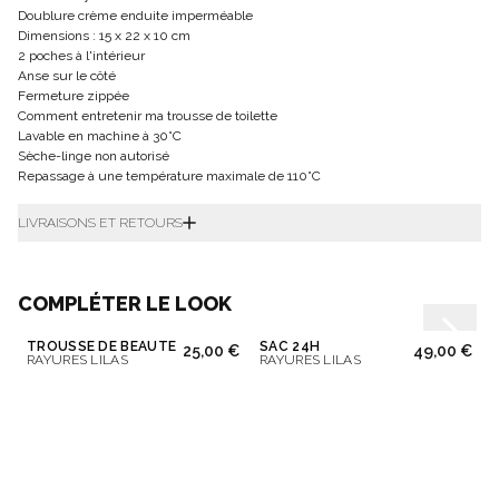
Doublure crème enduite imperméable
Dimensions : 15 x 22 x 10 cm
2 poches à l'intérieur
Anse sur le côté
Fermeture zippée
Comment entretenir ma trousse de toilette
Lavable en machine à 30°C
Sèche-linge non autorisé
Repassage à une température maximale de 110°C
LIVRAISONS ET RETOURS
COMPLÉTER LE LOOK
TROUSSE DE BEAUTÉ
SAC 24H
25,00 €
49,00 €
RAYURES LILAS
RAYURES LILAS