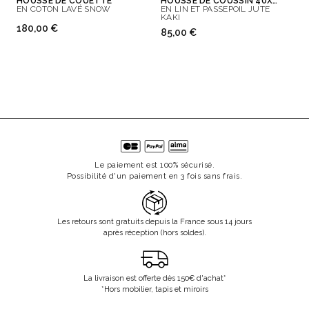
HOUSSE DE COUETTE
HOUSSE DE COUSSIN 40X65 CM
EN COTON LAVÉ SNOW
EN LIN ET PASSEPOIL JUTE
KAKI
180,00 €
85,00 €
Le paiement est 100% sécurisé.
Possibilité d'un paiement en 3 fois sans frais.
Les retours sont gratuits depuis la France sous 14 jours
après réception (hors soldes).
La livraison est offerte dès 150€ d'achat*
*Hors mobilier, tapis et miroirs