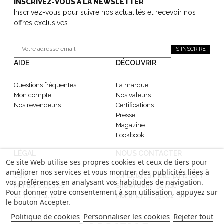
INSCRIVEZ-VOUS À LA NEWSLETTER
Inscrivez-vous pour suivre nos actualités et recevoir nos
offres exclusives.
S'INSCRIRE
AIDE
DÉCOUVRIR
Questions fréquentes
La marque
Mon compte
Nos valeurs
Nos revendeurs
Certifications
Presse
Magazine
Lookbook
LÉGAL
NOUS CONTACTER
Ce site Web utilise ses propres cookies et ceux de tiers pour
améliorer nos services et vous montrer des publicités liées à
CGV
contact@gabrielle-paris.com
vos préférences en analysant vos habitudes de navigation.
Mentions légales
Showroom
: 52 Rue
Pour donner votre consentement à son utilisation, appuyez sur
Confidentialité
Montmartre, 75002 Paris
le bouton Accepter.
Politique de cookies
Personnaliser les cookies
Rejeter tout