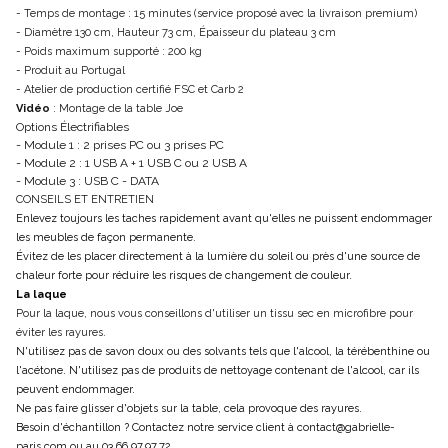
- Temps de montage : 15 minutes (service proposé avec la livraison premium)
- Diamètre 130 cm, Hauteur 73 cm, Épaisseur du plateau 3 cm
- Poids maximum supporté : 200 kg
- Produit au Portugal
- Atelier de production certifié FSC et Carb 2
Vidéo
: Montage de la table Joe
Options Électrifiables
- Module 1 : 2 prises PC ou 3 prises PC
- Module 2 : 1 USB A + 1 USB C ou 2 USB A
- Module 3 : USB C - DATA
CONSEILS ET ENTRETIEN
Enlevez toujours les taches rapidement avant qu'elles ne puissent endommager
les meubles de façon permanente.
Évitez de les placer directement à la lumière du soleil ou près d'une source de
chaleur forte pour réduire les risques de changement de couleur.
La laque
Pour la laque, nous vous conseillons d'utiliser un tissu sec en microfibre pour
éviter les rayures.
N'utilisez pas de savon doux ou des solvants tels que l'alcool, la térébenthine ou
l'acétone. N'utilisez pas de produits de nettoyage contenant de l'alcool, car ils
peuvent endommager.
Ne pas faire glisser d'objets sur la table, cela provoque des rayures.
Besoin d'échantillon ? Contactez notre service client à contact@gabrielle-
paris.com ou au 03.66.97.97.72.