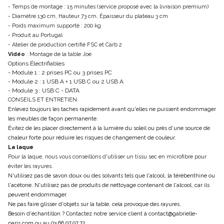
- Temps de montage : 15 minutes (service proposé avec la livraison premium)
- Diamètre 130 cm, Hauteur 73 cm, Épaisseur du plateau 3 cm
- Poids maximum supporté : 200 kg
- Produit au Portugal
- Atelier de production certifié FSC et Carb 2
Vidéo
: Montage de la table Joe
Options Électrifiables
- Module 1 : 2 prises PC ou 3 prises PC
- Module 2 : 1 USB A + 1 USB C ou 2 USB A
- Module 3 : USB C - DATA
CONSEILS ET ENTRETIEN
Enlevez toujours les taches rapidement avant qu'elles ne puissent endommager
les meubles de façon permanente.
Évitez de les placer directement à la lumière du soleil ou près d'une source de
chaleur forte pour réduire les risques de changement de couleur.
La laque
Pour la laque, nous vous conseillons d'utiliser un tissu sec en microfibre pour
éviter les rayures.
N'utilisez pas de savon doux ou des solvants tels que l'alcool, la térébenthine ou
l'acétone. N'utilisez pas de produits de nettoyage contenant de l'alcool, car ils
peuvent endommager.
Ne pas faire glisser d'objets sur la table, cela provoque des rayures.
Besoin d'échantillon ? Contactez notre service client à contact@gabrielle-
paris.com ou au 03.66.97.97.72.