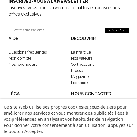
INSCRIVEZ-VOUS À LA NEWSLETTER
Inscrivez-vous pour suivre nos actualités et recevoir nos
offres exclusives.
S'INSCRIRE
AIDE
DÉCOUVRIR
Questions fréquentes
La marque
Mon compte
Nos valeurs
Nos revendeurs
Certifications
Presse
Magazine
Lookbook
LÉGAL
NOUS CONTACTER
Ce site Web utilise ses propres cookies et ceux de tiers pour
CGV
contact@gabrielle-paris.com
améliorer nos services et vous montrer des publicités liées à
Mentions légales
Showroom
: 52 Rue
vos préférences en analysant vos habitudes de navigation.
Confidentialité
Montmartre, 75002 Paris
Pour donner votre consentement à son utilisation, appuyez sur
le bouton Accepter.