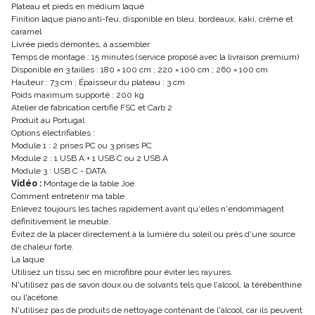
Plateau et pieds en médium laqué
Finition laque piano anti-feu, disponible en bleu, bordeaux, kaki, crème et
caramel
Livrée pieds démontés, à assembler
Temps de montage : 15 minutes (service proposé avec la livraison premium)
Disponible en 3 tailles : 180 × 100 cm ; 220 × 100 cm ; 260 × 100 cm
Hauteur : 73 cm ; Épaisseur du plateau : 3 cm
Poids maximum supporté : 200 kg
Atelier de fabrication certifié FSC et Carb 2
Produit au Portugal
Options électrifiables :
Module 1 : 2 prises PC ou 3 prises PC
Module 2 : 1 USB A + 1 USB C ou 2 USB A
Module 3 : USB C - DATA
Vidéo :
Montage de la table Joe
Comment entretenir ma table
Enlevez toujours les taches rapidement avant qu'elles n'endommagent
définitivement le meuble.
Évitez de la placer directement à la lumière du soleil ou près d'une source
de chaleur forte.
La laque
Utilisez un tissu sec en microfibre pour éviter les rayures.
N'utilisez pas de savon doux ou de solvants tels que l'alcool, la térébenthine
ou l'acétone.
N'utilisez pas de produits de nettoyage contenant de l'alcool, car ils peuvent