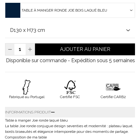
TABLE À MANGER RONDE JOE BOIS LAQUÉ BLEU
AJOUTER AU PANIER
Disponible sur commande - Expédition sous 5 semaines
Fabriqué au Portugal
Certifié FSC
Certifié CARB2
INFORMATIONS PRODUIT
Table à manger Joe ronde laqué bleu
La table Joe ronde conjugue design seventies et modernité : plateau laqué,
bords biseautés et élégance intemporelle pour des moments de partage.
Composition de ma table