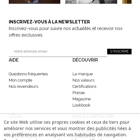
INSCRIVEZ-VOUS À LA NEWSLETTER
Inscrivez-vous pour suivre nos actualités et recevoir nos
offres exclusives.
S'INSCRIRE
AIDE
DÉCOUVRIR
Questions fréquentes
La marque
Mon compte
Nos valeurs
Nos revendeurs
Certifications
Presse
Magazine
Lookbook
LÉGAL
NOUS CONTACTER
Ce site Web utilise ses propres cookies et ceux de tiers pour
améliorer nos services et vous montrer des publicités liées à
CGV
contact@gabrielle-paris.com
vos préférences en analysant vos habitudes de navigation.
Mentions légales
Showroom
: 52 Rue