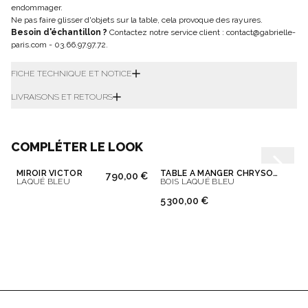
endommager.
Ne pas faire glisser d'objets sur la table, cela provoque des rayures.
Besoin d'échantillon ?
Contactez notre service client :
contact@gabrielle-
paris.com
-
03.66.97.97.72
.
FICHE TECHNIQUE ET NOTICE
LIVRAISONS ET RETOURS
COMPLÉTER LE LOOK
MIROIR VICTOR
TABLE À MANGER CHRYSOLINE
790,00 €
LAQUÉ BLEU
BOIS LAQUÉ BLEU
5 300,00 €