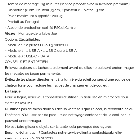
- Temps de montage : 15 minutes (service proposé avec la livraison premium)
- Diamètre 130 cm, Hauteur 73 cm, Épaisseur du plateau 3 cm
- Poids maximum supporté : 200 kg
- Produit au Portugal
- Atelier de production certifié FSC et Carb 2
Vidéo
: Montage de la table Joe
Options Électrifiables
- Module 1 : 2 prises PC ou 3 prises PC
- Module 2 : 1 USB A + 1 USB C ou 2 USB A
- Module 3 : USB C - DATA
CONSEILS ET ENTRETIEN
Enlevez toujours les taches rapidement avant qu'elles ne puissent endommager
les meubles de façon permanente.
Évitez de les placer directement à la lumière du soleil ou près d'une source de
chaleur forte pour réduire les risques de changement de couleur.
La laque
Pour la laque, nous vous conseillons d'utiliser un tissu sec en microfibre pour
éviter les rayures.
N'utilisez pas de savon doux ou des solvants tels que l'alcool, la térébenthine ou
l'acétone. N'utilisez pas de produits de nettoyage contenant de l'alcool, car ils
peuvent endommager.
Ne pas faire glisser d'objets sur la table, cela provoque des rayures.
Besoin d'échantillon ? Contactez notre service client à contact@gabrielle-
paris.com ou au 03.66.97.97.72.