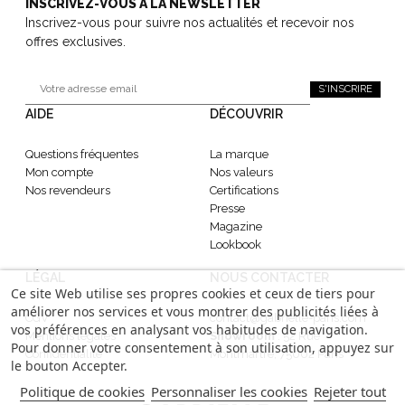
INSCRIVEZ-VOUS À LA NEWSLETTER
Inscrivez-vous pour suivre nos actualités et recevoir nos
offres exclusives.
S'INSCRIRE
AIDE
DÉCOUVRIR
Questions fréquentes
La marque
Mon compte
Nos valeurs
Nos revendeurs
Certifications
Presse
Magazine
Lookbook
LÉGAL
NOUS CONTACTER
Ce site Web utilise ses propres cookies et ceux de tiers pour
améliorer nos services et vous montrer des publicités liées à
CGV
contact@gabrielle-paris.com
vos préférences en analysant vos habitudes de navigation.
Mentions légales
Showroom
: 52 Rue
Pour donner votre consentement à son utilisation, appuyez sur
Confidentialité
Montmartre, 75002 Paris
le bouton Accepter.
Politique de cookies
Personnaliser les cookies
Rejeter tout