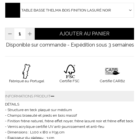
TABLE BASSE THELMA BOIS FINITION LASURÉ NOIR
AJOUTER AU PANIER
Disponible sur commande - Expédition sous 3 semaines
Fabriqué au Portugal
Certifié FSC
Certifié CARB2
INFORMATIONS PRODUIT
DÉTAILS
- Structure en teck plaqué sur médium
- Champs biseauté et pieds en bois massif
- Finition frêne naturel, frêne effet noyer, frêne lasuré noir et frêne effet teck
- Vernis acrylique certifié UV anti-jaunissement et anti-feu
- Dimensions : L100 x l80 x H35 cm
- Épaisseur du plateau : 3 cm