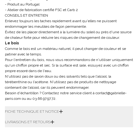
- Produit au Portugal
- Atelier de fabrication certifié FSC et Carb 2
CONSEILS ET ENTRETIEN
Enlevez toujours les taches rapidement avant qu'elles ne puissent
endommager les meubles de façon permanente.
Évitez de les placer directement à la lumière du soleil ou près d'une source
de chaleur forte pour réduire les risques de changement de couleur.
Le bois
Comme le bois est un matériau naturel, il peut changer de couleur et se
patiner avec le temps.
Pour l'entretien du bois, nous vous recommandons de n'utiliser uniquement
qu'un chiffon propre et sec. Si la surface est sale, essuyez avec un chiffon
propre essoré dans de l'eau.
N'utilisez pas de savon doux ou des solvants tels que l'alcool, la
térébenthine ou l'acétone. N'utilisez pas de produits de nettoyage
contenant de l'alcool, car ils peuvent endommager.
Besoin d'échantillon ? Contactez notre service client à contact@gabrielle-
paris.com ou au 03.66.97.97.72.
FICHE TECHNIQUE ET NOTICE
LIVRAISONS ET RETOURS