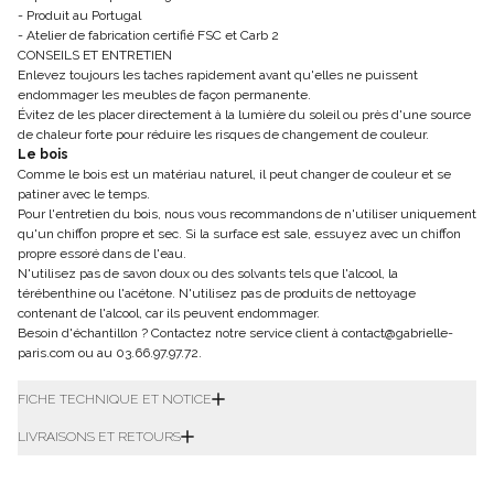
- Produit au Portugal
- Atelier de fabrication certifié FSC et Carb 2
CONSEILS ET ENTRETIEN
Enlevez toujours les taches rapidement avant qu'elles ne puissent
endommager les meubles de façon permanente.
Évitez de les placer directement à la lumière du soleil ou près d'une source
de chaleur forte pour réduire les risques de changement de couleur.
Le bois
Comme le bois est un matériau naturel, il peut changer de couleur et se
patiner avec le temps.
Pour l'entretien du bois, nous vous recommandons de n'utiliser uniquement
qu'un chiffon propre et sec. Si la surface est sale, essuyez avec un chiffon
propre essoré dans de l'eau.
N'utilisez pas de savon doux ou des solvants tels que l'alcool, la
térébenthine ou l'acétone. N'utilisez pas de produits de nettoyage
contenant de l'alcool, car ils peuvent endommager.
Besoin d'échantillon ? Contactez notre service client à contact@gabrielle-
paris.com ou au 03.66.97.97.72.
FICHE TECHNIQUE ET NOTICE
LIVRAISONS ET RETOURS