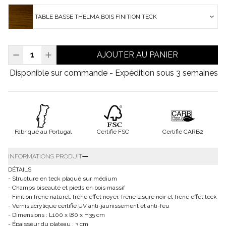
TABLE BASSE THELMA BOIS FINITION TECK
AJOUTER AU PANIER
Disponible sur commande - Expédition sous 3 semaines
Fabriqué au Portugal
Certifié FSC
Certifié CARB2
INFORMATIONS PRODUIT
DÉTAILS
- Structure en teck plaqué sur médium
- Champs biseauté et pieds en bois massif
- Finition frêne naturel, frêne effet noyer, frêne lasuré noir et frêne effet teck
- Vernis acrylique certifié UV anti-jaunissement et anti-feu
- Dimensions : L100 x l80 x H35 cm
- Épaisseur du plateau : 3 cm