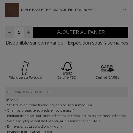
TABLE BASSE THELMA BOIS FINITION NOYER
AJOUTER AU PANIER
Disponible sur commande - Expédition sous 3 semaines
Fabriqué au Portugal
Certifié FSC
Certifié CARB2
INFORMATIONS PRODUIT
DÉTAILS
- Structure en frêne finition noyer plaqué sur médium
- Champs biseauté et pieds en bois massif
- Finition frêne naturel, frêne effet noyer, frêne lasuré noir et frêne effet teck
- Vernis acrylique certifié UV anti-jaunissement et anti-feu
- Dimensions : L100 x l80 x H35 cm
- Épaisseur du plateau : 3 cm