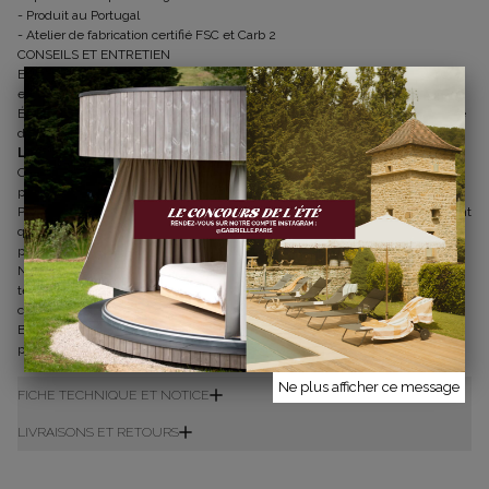
- Produit au Portugal
- Atelier de fabrication certifié FSC et Carb 2
CONSEILS ET ENTRETIEN
Enlevez toujours les taches rapidement avant qu'elles ne puissent
endommager les meubles de façon permanente.
Évitez de les placer directement à la lumière du soleil ou près d'une source
de chaleur forte pour réduire les risques de changement de couleur.
Le bois
Comme le bois est un matériau naturel, il peut changer de couleur et se
patiner avec le temps.
Pour l'entretien du bois, nous vous recommandons de n'utiliser uniquement
qu'un chiffon propre et sec. Si la surface est sale, essuyez avec un chiffon
propre essoré dans de l'eau.
N'utilisez pas de savon doux ou des solvants tels que l'alcool, la
térébenthine ou l'acétone. N'utilisez pas de produits de nettoyage
contenant de l'alcool, car ils peuvent endommager.
Besoin d'échantillon ? Contactez notre service client à contact@gabrielle-
paris.com ou au 03.66.97.97.72.
Ne plus afficher ce message
FICHE TECHNIQUE ET NOTICE
LIVRAISONS ET RETOURS