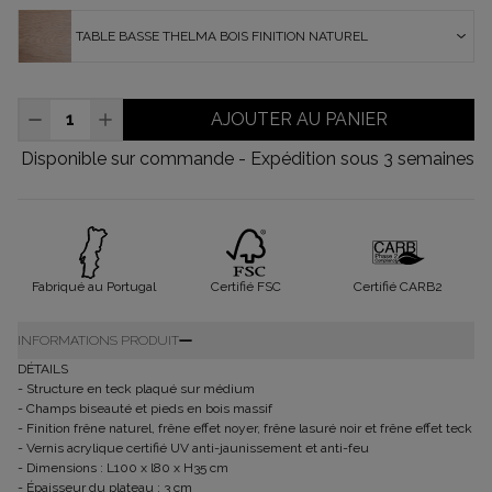
TABLE BASSE THELMA BOIS FINITION NATUREL
AJOUTER AU PANIER
Disponible sur commande - Expédition sous 3 semaines
Fabriqué au Portugal
Certifié FSC
Certifié CARB2
INFORMATIONS PRODUIT
DÉTAILS
- Structure en teck plaqué sur médium
- Champs biseauté et pieds en bois massif
- Finition frêne naturel, frêne effet noyer, frêne lasuré noir et frêne effet teck
- Vernis acrylique certifié UV anti-jaunissement et anti-feu
- Dimensions : L100 x l80 x H35 cm
- Épaisseur du plateau : 3 cm