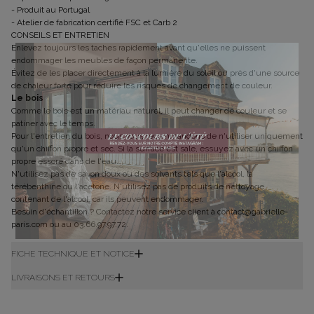
- Produit au Portugal
- Atelier de fabrication certifié FSC et Carb 2
CONSEILS ET ENTRETIEN
Enlevez toujours les taches rapidement avant qu'elles ne puissent
endommager les meubles de façon permanente.
Évitez de les placer directement à la lumière du soleil ou près d'une source
de chaleur forte pour réduire les risques de changement de couleur.
Le bois
Comme le bois est un matériau naturel, il peut changer de couleur et se
patiner avec le temps.
Pour l'entretien du bois, nous vous recommandons de n'utiliser uniquement
qu'un chiffon propre et sec. Si la surface est sale, essuyez avec un chiffon
propre essoré dans de l'eau.
N'utilisez pas de savon doux ou des solvants tels que l'alcool, la
térébenthine ou l'acétone. N'utilisez pas de produits de nettoyage
contenant de l'alcool, car ils peuvent endommager.
Besoin d'échantillon ? Contactez notre service client à contact@gabrielle-
paris.com ou au 03.66.97.97.72.
Ne plus afficher ce message
FICHE TECHNIQUE ET NOTICE
LIVRAISONS ET RETOURS